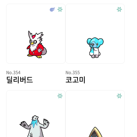
No.354
No.355
딜리버드
코고미