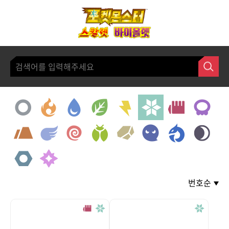
본문 바로가기
번호순