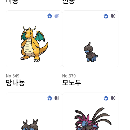
미뇽
신뇽
No.349
No.370
망나뇽
모노두