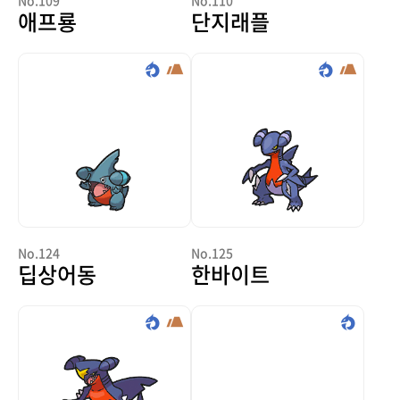
No.109
No.110
애프룡
단지래플
No.124
No.125
딥상어동
한바이트