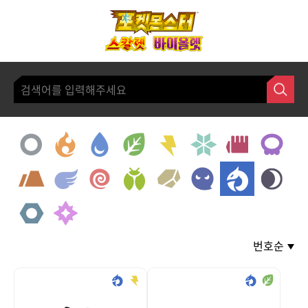
본문 바로가기
번호순