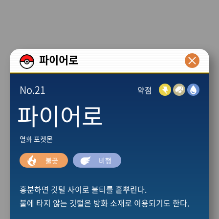
본문 바로가기
파이어로
No.21
약점
파이어로
열화 포켓몬
불꽃
비행
흥분하면 깃털 사이로 불티를 흩뿌린다.
불에 타지 않는 깃털은 방화 소재로 이용되기도 한다.