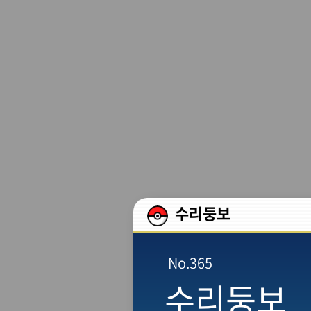
본문 바로가기
수리둥보
No.365
수리둥보