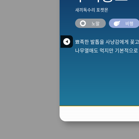
새끼독수리 포켓몬
노말
비행
뾰족한 발톱을 사냥감에게 꽂고
나무열매도 먹지만 기본적으로 