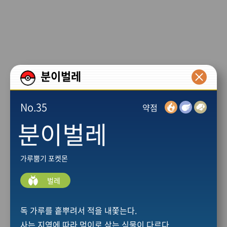
본문 바로가기
분이벌레
No.35
약점
분이벌레
가루뿜기 포켓몬
벌레
독 가루를 흩뿌려서 적을 내쫓는다.
사는 지역에 따라 먹이로 삼는 식물이 다르다.