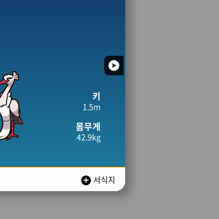
키
1.5m
몸무게
42.9kg
서식지