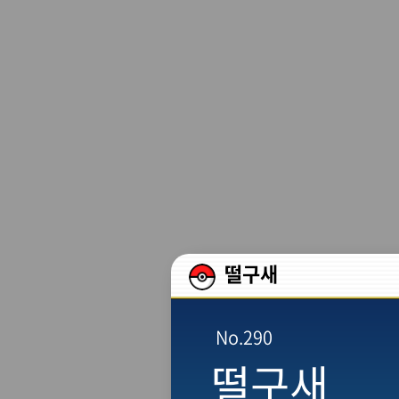
본문 바로가기
떨구새
No.290
떨구새