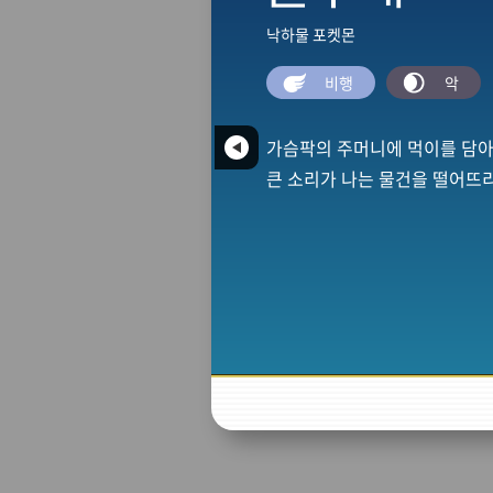
낙하물 포켓몬
비행
악
가슴팍의 주머니에 먹이를 담아
큰 소리가 나는 물건을 떨어뜨리