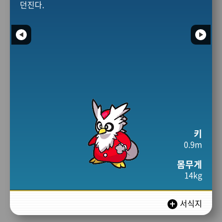
던진다.
키
0.9m
몸무게
14kg
서식지