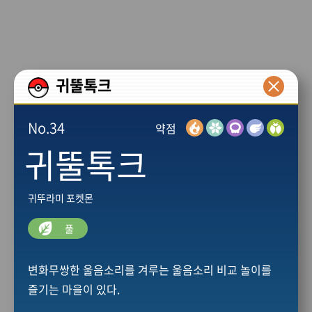
본문 바로가기
귀뚤톡크
No.34
약점
귀뚤톡크
귀뚜라미 포켓몬
풀
변화무쌍한 울음소리를 겨루는 울음소리 비교 놀이를
즐기는 마을이 있다.