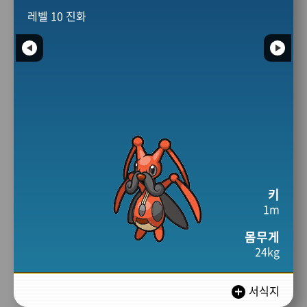
레벨 10 진화
키
1m
몸무게
24kg
서식지